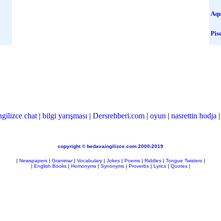
Aqu
Pis
ngilizce chat
|
bilgi yarışması
|
Dersrehberi.com
|
oyun
|
nasrettin hodja
copyright © bedavaingilizce.com 2000-2019
|
Newspapers
|
Grammar
|
Vocabulary
|
Jokes
|
Poems
|
Riddles
|
Tongue Twisters
|
|
English Books
|
Homonyms
|
Synonyms
|
Proverbs
|
Lyrics
|
Quotes
|