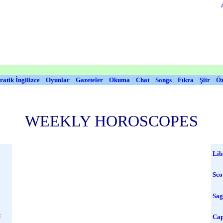
ratik İngilizce
Oyunlar
Gazeteler
Okuma
Chat
Songs
Fıkra
Şiir
Öz
WEEKLY HOROSCOPES
Lib
Sco
Sag
ç
Cap