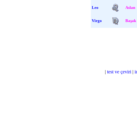
Leo
Aslan
Virgo
Başak
|
test ve çeviri
|
i