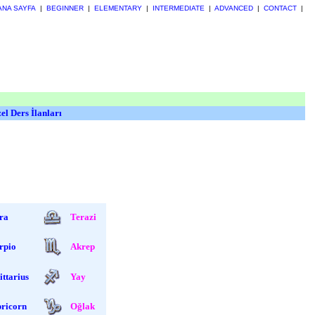
ANA SAYFA
|
BEGINNER
|
ELEMENTARY
|
INTERMEDIATE
|
ADVANCED
|
CONTACT
|
el Ders İlanları
ra
Terazi
rpio
Akrep
ittarius
Yay
ricorn
Oğlak