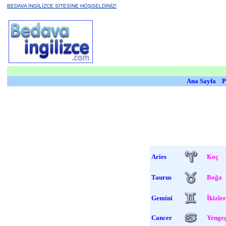
BEDAVA İNGİLİZCE SİTESİNE HOŞGELDİNİZ!
Ana Sayfa
P
Aries
Koç
Taurus
Boğa
Gemini
İkizler
Cancer
Yenge