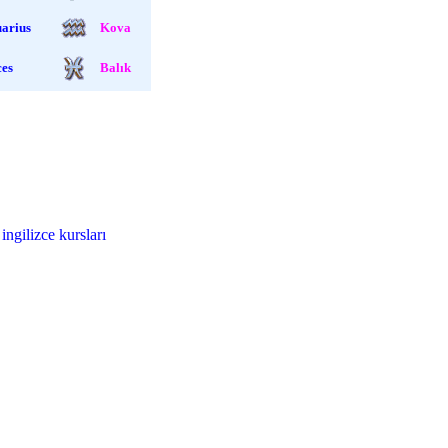
arius
Kova
ces
Balık
|
ingilizce kursları