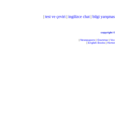
|
test ve çeviri
|
ingilizce chat
|
bilgi yarışmas
copyright 
|
Newspapers
|
Grammar
|
Voc
|
English Books
|
Homo