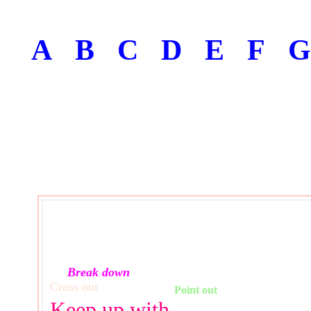
A
B
C
D
E
F
Break down
Cross out
Point out
Keep up with